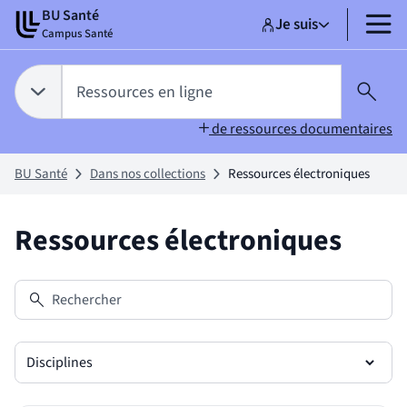
Aller
Aller
BU Santé
Je suis
au
au
Sélectionner un pr
Ressources en li
sélectionné
MENU
Campus Santé
contenu
pied
de
Tapez votre recherche pour rechercher dans :
page
Ressources en ligne
Choix du périmètre de recherche :
RESSOURCES EN LIGNE
sélectionné
Lanc
de ressources documentaires
BU Santé
Dans nos collections
Ressources électroniques
Ressources électroniques
Rechercher
Disciplines