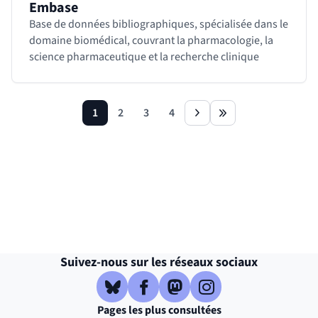
Embase
Base de données bibliographiques, spécialisée dans le
domaine biomédical, couvrant la pharmacologie, la
science pharmaceutique et la recherche clinique
1
2
3
4
page
page
page
page
next
last
Revenir avant le bloc
Shift+Tab
Suivez-nous sur les réseaux sociaux
Bluesky
( )
(nouvelle fenêtre)
Facebook
( )
(nouvelle fenêtre)
Mastodon
( )
(nouvelle fenêtre)
Instagram
( )
(nouvelle fenêtre)
Pages les plus consultées