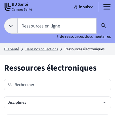
Aller
Aller
BU Santé
Je suis
au
au
Sélectionner un pr
Ressources en li
sélectionné
MENU
Campus Santé
contenu
pied
de
Tapez votre recherche pour rechercher dans :
page
Ressources en ligne
Choix du périmètre de recherche :
RESSOURCES EN LIGNE
sélectionné
Lanc
de ressources documentaires
BU Santé
Dans nos collections
Ressources électroniques
Ressources électroniques
Rechercher
Disciplines