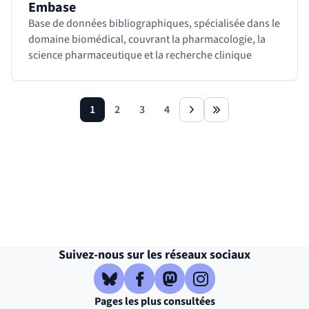
Embase
Base de données bibliographiques, spécialisée dans le
domaine biomédical, couvrant la pharmacologie, la
science pharmaceutique et la recherche clinique
1
2
3
4
page
page
page
page
next
last
Revenir avant le bloc
Shift+Tab
Suivez-nous sur les réseaux sociaux
Bluesky
( )
(nouvelle fenêtre)
Facebook
( )
(nouvelle fenêtre)
Mastodon
( )
(nouvelle fenêtre)
Instagram
( )
(nouvelle fenêtre)
Pages les plus consultées